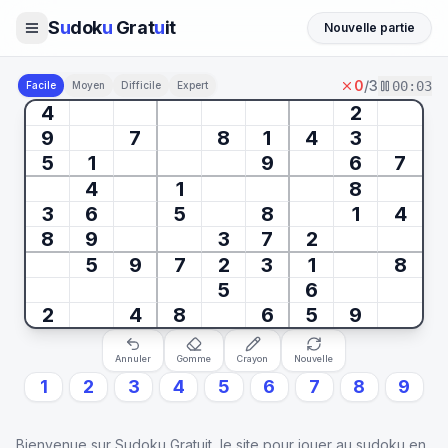
S
u
dok
u
Grat
u
it
Nouvelle partie
0
/3
00
:
04
Facile
Moyen
Difficile
Expert
4
2
9
7
8
1
4
3
5
1
9
6
7
4
1
8
3
6
5
8
1
4
8
9
3
7
2
5
9
7
2
3
1
8
5
6
2
4
8
6
5
9
Annuler
Gomme
Crayon
Nouvelle
1
2
3
4
5
6
7
8
9
Bienvenue sur Sudoku Gratuit, le site pour jouer au sudoku en